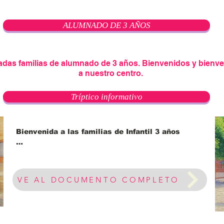
ALUMNADO DE 3 AÑOS
adas familias de alumnado de 3 años. Bienvenidos y bienv
a nuestro centro.​
Tríptico informativo
Bienvenida a las familias de Infantil 3 años

El inicio de la escolarización en Infantil es un 
momento muy especial, lleno de emociones

tanto para las niñas y los niños como para 
VE AL DOCUMENTO COMPLETO
sus familias. Esta nueva etapa supone un

cambio importante: comienzan a relacionarse 
en un entorno diferente, con nuevas rutinas

y aprendizajes. Para acompañaros en este 