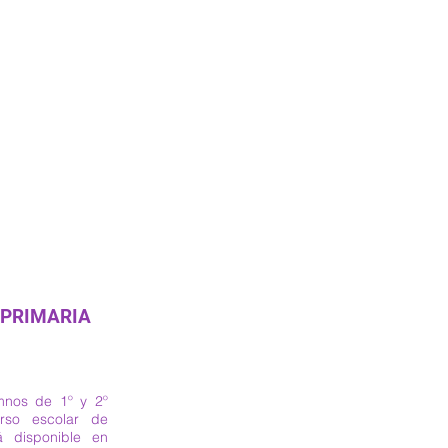
 PRIMARIA
os de 1º y 2º
rso escolar de
á disponible en