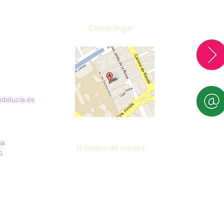
que repercute negativamente en la 
articulación del habla. Por ello, es 
recomendable ir reduciendo su uso y 
Cómo llegar
favorecer la masticación de alimentos 
sólidos.

Hábitos de alimentación, sueño e higiene

Una alimentación variada, rica en frutas, 
dalucia.es
verduras y nuevos sabores, no solo 
contribuye a su salud, sino que también 
amplía su repertorio de experiencias 
sensoriales.

na
Aunque algunos alimentos no sean de su 
Número de visitas
agrado al principio, es importante seguir

5
ofreciéndolos con naturalidad y sin presionar. 
Limitar el consumo de bollería, embutidos y 
productos ricos en azúcar ayuda a prevenir 
problemas de salud como el sobrepeso, las 
caries o el colesterol elevado.
