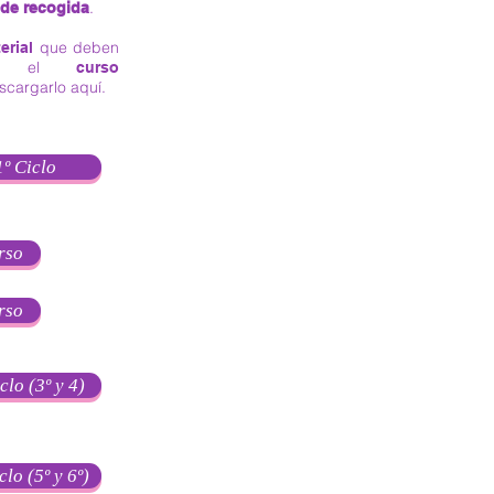
.
de recogida
que deben
erial
ara el
curso
cargarlo aquí.
1º Ciclo
rso
rso
clo (3º y 4)
clo (5º y 6º)