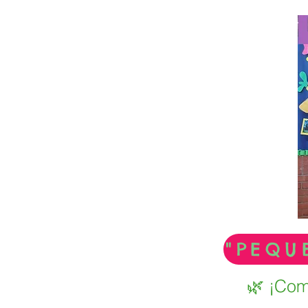
🌿 ¡Com