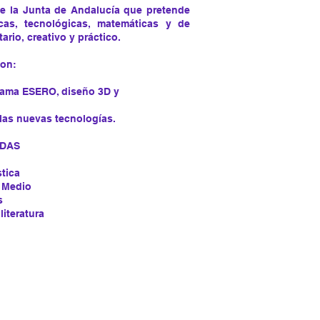
 la Junta de Andalucía que pretende
icas, tecnológicas, matemáticas y de
tario, creativo y práctico.
son:
grama ESERO, diseño 3D y
 las nuevas tecnologías.
ADAS
tica
 Medio
s
literatura