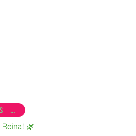
"PEQUEÑOS DUENDES, GRANDES OBRAS"
 Reina! 🌿